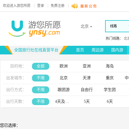
欢迎进入
游您所愿
登录
免费注册
北京
线路
热门线路：
北
全国旅行社在线直营平台
首页
周边游
国内游
目的地：
全部
欧洲
亚洲
海岛
出发城市：
不限
北京
天津
重庆
中
出行方式：
不限
跟团游
自由行
学生团
出行天数：
不限
4天及以下
5天
6天
您已选择：