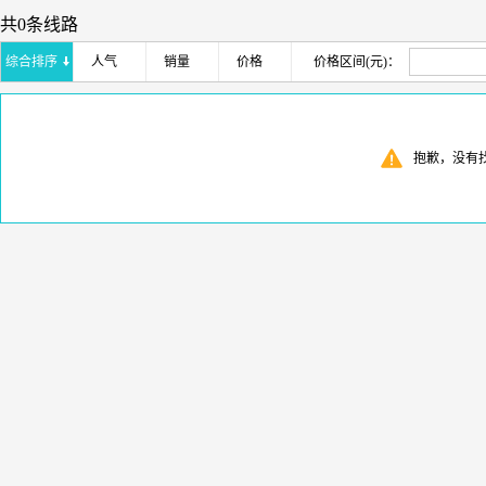
共0条线路
综合排序
人气
销量
价格
价格区间(元)：
抱歉，没有