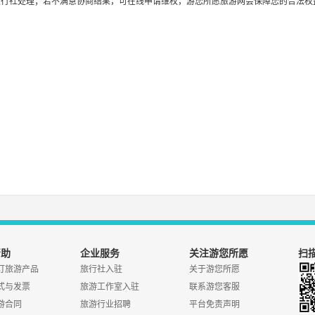
旅行社处理；若不满意协商结果，可在线申请维权，游您所愿旅游网会保障您的合法权
帮助
企业服务
关注游您所愿
扫描
订旅游产品
旅行社入驻
关于游您所愿
式与发票
旅游工作室入驻
联系游您客服
游合同
旅游行业招聘
平台免责声明