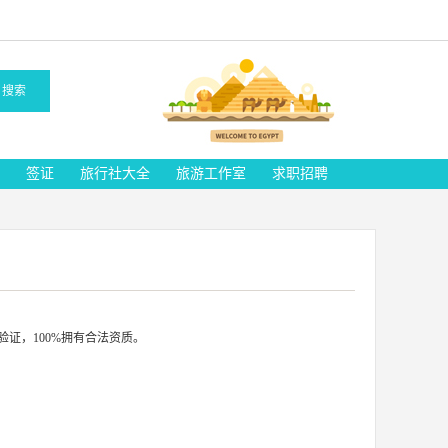
搜索
签证
旅行社大全
旅游工作室
求职招聘
证，100%拥有合法资质。