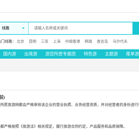
线路
热门线路：
北京
昆明
三亚
上海
中国香港
韩国
普吉岛
马尔代夫
国内游
出境游
游您所愿专属团
特色游
主题游
尾单游
前)
所愿旅游网都会严格审核该企业的营业执照、业务经营资质，并对经营者的身份进行验
品都严格按照《旅游法》相关规定，履行旅游合同约定，产品服务和品质保障。